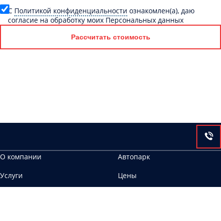
C
Политикой конфиденциальности
ознакомлен(а), даю
согласие на обработку моих Персональных данных
Рассчитать стоимость
О компании
Автопарк
Услуги
Цены
Контакты
420005, г. Казань, ул. Академика Глушко, 17а