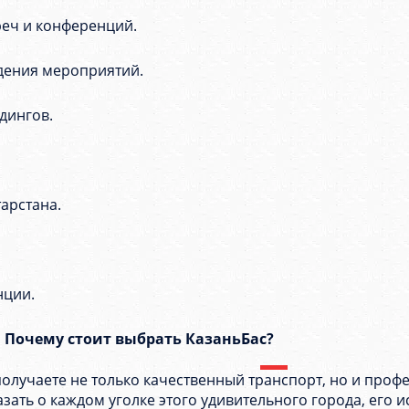
реч и конференций.
едения мероприятий.
дингов.
арстана.
нции.
Почему стоит выбрать КазаньБас?
получаете не только качественный транспорт, но и про
зать о каждом уголке этого удивительного города, его и