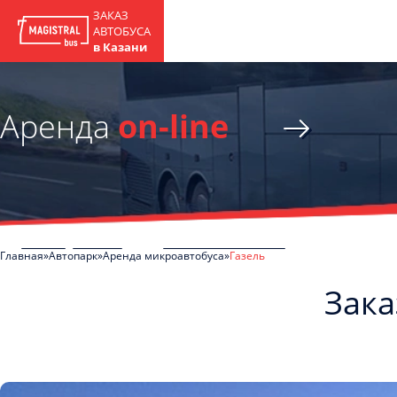
ЗАКАЗ
АВТОБУСА
в Казани
Аренда
on-line
Главная
Автопарк
Аренда микроавтобуса
Газель
Зака