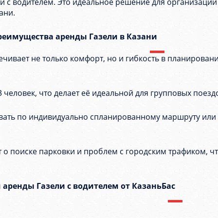
ли с водителем. Это идеальное решение для организации
ани.
реимущества аренды Газели в Казани
печивает не только комфорт, но и гибкость в планиров
13 человек, что делает её идеальной для групповых поезд
овать по индивидуально спланированному маршруту или 
от о поиске парковки и проблем с городским трафиком, ч
 аренды Газели с водителем от КазаньБас