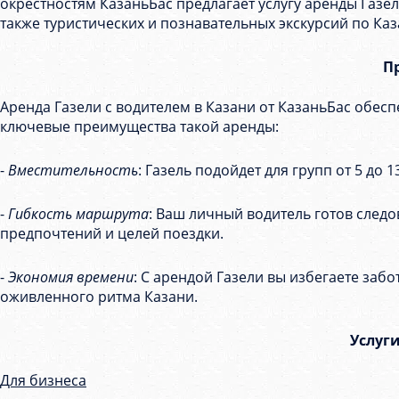
окрестностям КазаньБас предлагает услугу аренды Газе
также туристических и познавательных экскурсий по Каз
П
Аренда Газели с водителем в Казани от КазаньБас обес
ключевые преимущества такой аренды:
-
Вместительность
: Газель подойдет для групп от 5 до 
-
Гибкость маршрута
: Ваш личный водитель готов след
предпочтений и целей поездки.
-
Экономия времени
: С арендой Газели вы избегаете заб
оживленного ритма Казани.
Услуги
Для бизнеса