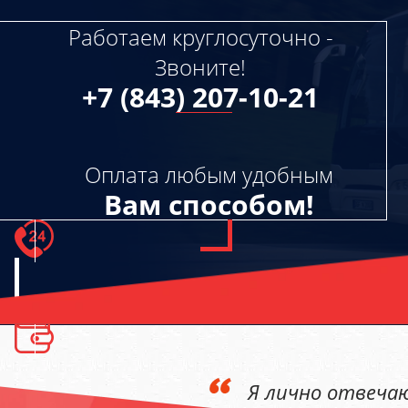
17а
+7 (843) 207-10-21
Работаем круглосуточно -
manager@magistralbus.ru
Звоните!
+7 (843) 207-10-21
Оплата любым удобным
Вам способом!
Я лично отвечаю