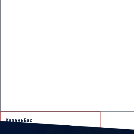
КазаньБас
420005, г. Казань, ул. Академика Глушко,