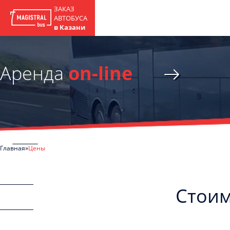
ЗАКАЗ
АВТОБУСА
в Казани
Аренда
on-line
Главная
Цены
Стоим