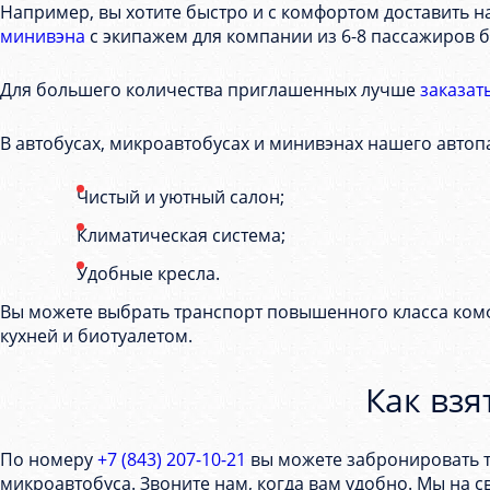
Например, вы хотите быстро и с комфортом доставить н
минивэна
с экипажем для компании из 6-8 пассажиров б
Для большего количества приглашенных лучше
заказат
В автобусах, микроавтобусах и минивэнах нашего автопа
Чистый и уютный салон;
Климатическая система;
Удобные кресла.
Вы можете выбрать транспорт повышенного класса комф
кухней и биотуалетом.
Как взя
По номеру
+7 (843) 207-10-21
вы можете забронировать т
микроавтобуса. Звоните нам, когда вам удобно. Мы на с