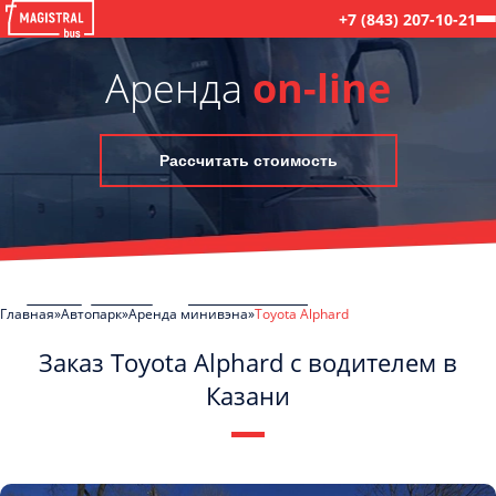
+7 (843) 207-10-21
Аренда
on-line
Рассчитать стоимость
Главная
Автопарк
Аренда минивэна
Toyota Alphard
Заказ Toyota Alphard с водителем в
Казани
C
Политикой конфиденциальности
ознакомлен(а), даю согласие на
обработку моих Персональных данных