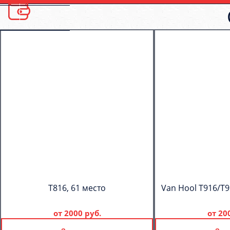
T816, 61 место
Van Hool T916/T9
от
2000 руб.
от
20