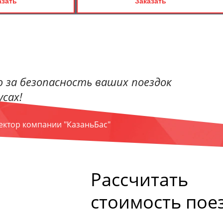
азать
Заказать
 за безопасность ваших поездок
сах!
ректор компании "КазаньБас"
Рассчитать
стоимость пое