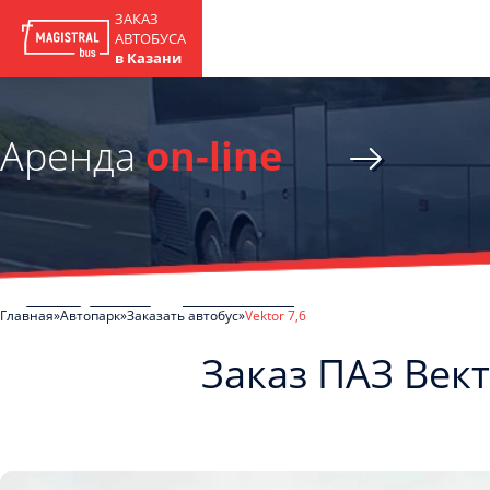
ЗАКАЗ
АВТОБУСА
в Казани
Аренда
on-line
Главная
Автопарк
Заказать автобус
Vektor 7,6
Заказ ПАЗ Вект