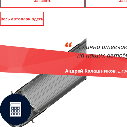
Заказать
Зак
Весь автопарк здесь
Я лично отвечаю
на наших автобу
Андрей Калашников
, ди