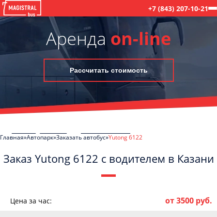
+7 (843) 207-10-21
Аренда
on-line
Рассчитать стоимость
Главная
Автопарк
Заказать автобус
Yutong 6122
Заказ Yutong 6122 с водителем в Казани
C
Политикой конфиденциальности
ознакомлен(а), даю согласие на
обработку моих Персональных данных
от 3500 руб.
Цена за час: