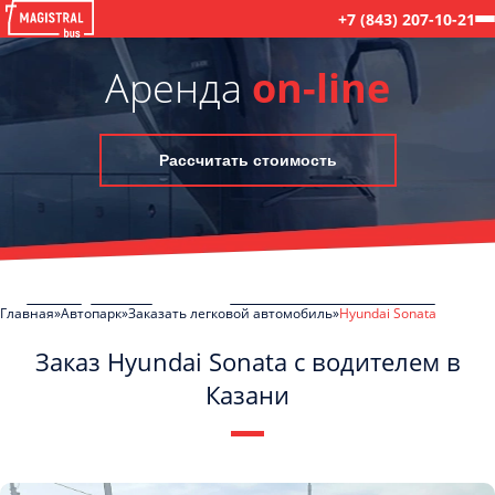
+7 (843) 207-10-21
Аренда
on-line
Рассчитать стоимость
Главная
Автопарк
Заказать легковой автомобиль
Hyundai Sonata
Заказ Hyundai Sonata с водителем в
Казани
C
Политикой конфиденциальности
ознакомлен(а), даю согласие на
обработку моих Персональных данных