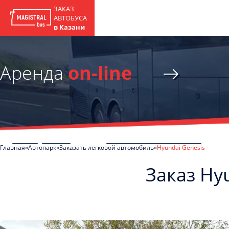
ЗАКАЗ
АВТОБУСА
в Казани
Аренда
on-line
Главная
Автопарк
Заказать легковой автомобиль
Hyundai Genesis
Заказ Hy