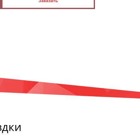
Заказать
здки