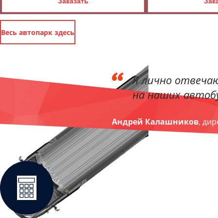
Заказать
Зак
Весь автопарк здесь
Я лично отвечаю
на наших автобу
Андрей Калашников
, ди