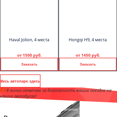
Haval Jolion, 4 места
Hongqi H9, 4 места
от
1500 руб.
от
1450 руб.
Заказать
Заказать
Весь автопарк здесь
Я лично отвечаю за безопасность ваших поездок на
наших автобусах!
Андрей Калашников
, директор компании "КазаньБас"